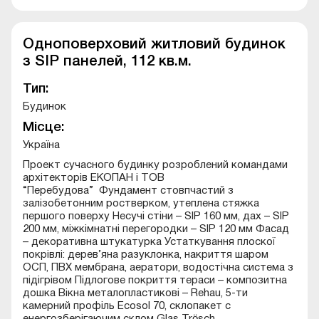
Одноповерховий житловий будинок
з SIP панелей, 112 кв.м.
Тип:
Будинок
Місце:
Україна
Проект сучасного будинку розроблений командами
архітекторів ЕКОПАН і ТОВ
“Перебудова” Фундамент стовпчастий з
залізобетонним ростверком, утеплена стяжка
першого поверху Несучі стіни – SIP 160 мм, дах – SIP
200 мм, міжкімнатні перегородки – SIP 120 мм Фасад
– декоративна штукатурка Устаткування плоскої
покрівлі: дерев’яна разуклонка, накриття шаром
ОСП, ПВХ мембрана, аератори, водостічна система з
підігрівом Підлогове покриття тераси – композитна
дошка Вікна металопластикові – Rehau, 5-ти
камерний профіль Ecosol 70, склопакет c
енергозберігаючим склом Glas Trösch.