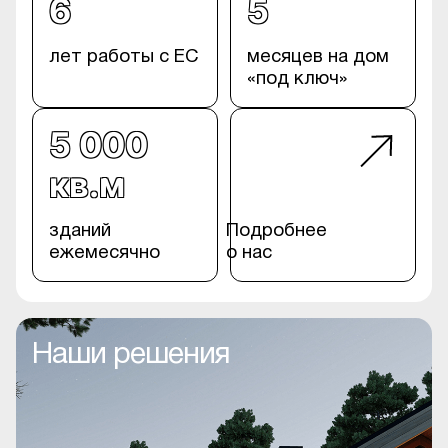
6
5
лет работы с ЕС
месяцев на дом
«под ключ»
5 000
кв.м
зданий
Подробнее
ежемесячно
о нас
Наши решения