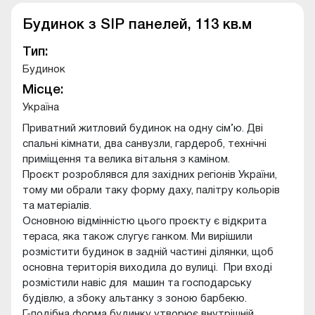
Будинок з SIP панелей, 113 кв.м
Тип:
Будинок
Місце:
Україна
Приватний житловий будинок на одну сім’ю. Дві
спальні кімнати, два санвузли, гардероб, технічні
приміщення та велика вітальня з каміном.
Проєкт розроблявся для західних регіонів України,
тому ми обрали таку форму даху, палітру кольорів
та матеріалів.
Основною відмінністю цього проєкту є відкрита
тераса, яка також слугує ганком. Ми вирішили
розмістити будинок в задній частині ділянки, щоб
основна територія виходила до вулиці. При вході
розмістили навіс для машин та господарську
будівлю, а збоку альтанку з зоною барбекю.
Г-подібна форма будинку утворює внутрішній