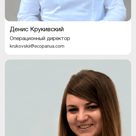
Денис Крукивский
Операционный директор
krukovskii@ecopanua.com