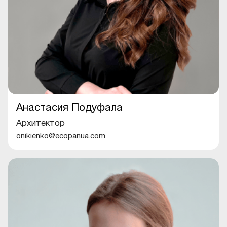
Анастасия Подуфала
Архитектор
onikienko@ecopanua.com