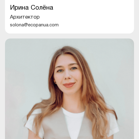
Ирина Солёна
Архитектор
solona@ecopanua.com